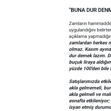
"BUNA DUR DENM
Zamların hammadde ü
uygulandığını belirten
açıklama yapmadığını
zamlardan herkes mu
olmaz. Kasım ayınd
dur demek lazım. Da
buçuk liraya aldığı
yüzde 100'den bile 
Satışlarımızda etki
akla gelmemeli, bun
akla gelmeli ve mal
esnafta etkileniyor; 
isyan etmiş durumd