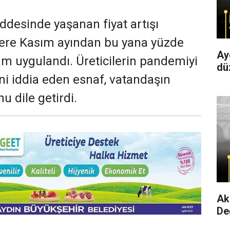
desinde yaşanan fiyat artışı
lere Kasım ayından bu yana yüzde
Ay
m uygulandı. Üreticilerin pandemiyi
dü
ini iddia eden esnaf, vatandaşın
 dile getirdi.
Ak
Değ