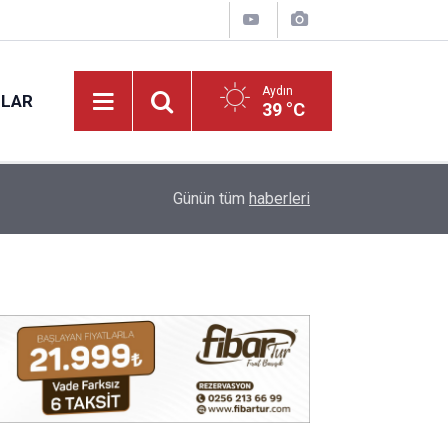
Aydın
NLAR
39 °C
12:57
Efeler'de özel bireyler üretime katılıyor
Günün tüm
haberleri