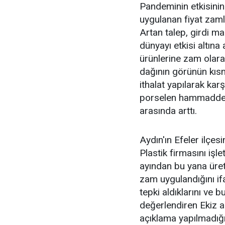
Pandeminin etkisinin
uygulanan fiyat zaml
Artan talep, girdi ma
dünyayı etkisi altına
ürünlerine zam olara
dağının görünün kısmı
ithalat yapılarak karş
porselen hammaddele
arasında arttı.
Aydın'ın Efeler ilçe
Plastik firmasını işl
ayından bu yana üret
zam uygulandığını ifa
tepki aldıklarını ve b
değerlendiren Ekiz ail
açıklama yapılmadığını