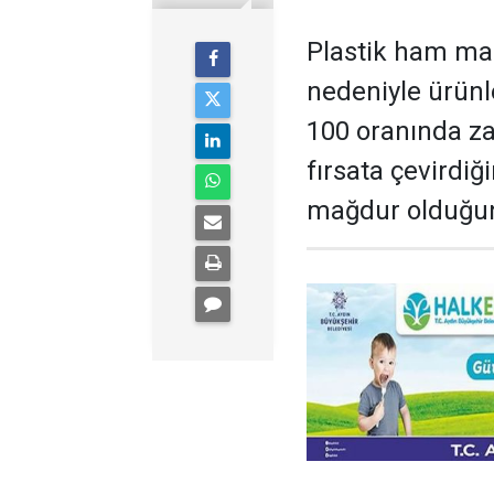
Plastik ham mad
nedeniyle ürün
100 oranında za
fırsata çevirdiğ
mağdur olduğunu