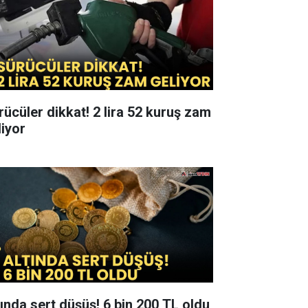
üler dikkat! 2 lira 52 kuruş zam
liyor
Altında sert düşüş! 6 bin 200 TL oldu