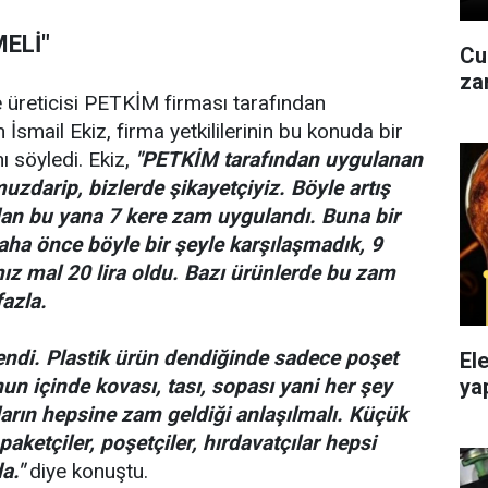
ELİ"
Cu
reticisi PETKİM firması tarafından
 İsmail Ekiz, firma yetkililerinin bu konuda bir
 söyledi. Ekiz,
"PETKİM tarafından uygulanan
zdarip, bizlerde şikayetçiyiz. Böyle artış
an bu yana 7 kere zam uygulandı. Buna bir
ha önce böyle bir şeyle karşılaşmadık, 9
mız mal 20 lira oldu. Bazı ürünlerde bu zam
fazla.
lendi. Plastik ürün dendiğinde sadece poşet
El
yap
un içinde kovası, tası, sopası yani her şey
ların hepsine zam geldiği anlaşılmalı. Küçük
paketçiler, poşetçiler, hırdavatçılar hepsi
a."
diye konuştu.