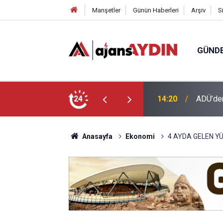
Manşetler
Günün Haberleri
Arşiv
S
GÜND
e çağrı
24
13:34
Koçarlı
Anasayfa
Ekonomi
4 AYDA GELEN Y