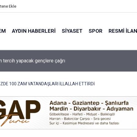
itene Ekle
EM
AYDIN HABERLERI
SIYASET
SPOR
RESMI İLA
’ya 4,2 milyonluk içme suyu yatırımı
ÜZDE 100 ZAM VATANDAŞLARI İLLALLAH ETTİRDİ