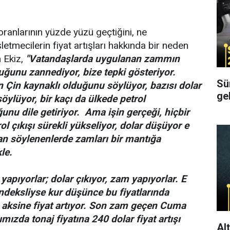
ranlarının yüzde yüzü geçtiğini, ne
şletmecilerin fiyat artışları hakkında bir neden
n Ekiz,
"Vatandaşlarda uygulanan zammın
uğunu zannediyor, bize tepki gösteriyor.
Sürüc
n Çin kaynaklı olduğunu söylüyor, bazısı dolar
ge
öylüyor, bir kaçı da ülkede petrol
unu dile getiriyor. Ama işin gerçeği, hiçbir
l çıkışı sürekli yükseliyor, dolar düşüyor e
dan söylenenlerde zamları bir mantığa
kle.
apıyorlar; dolar çıkıyor, zam yapıyorlar. E
deksliyse kur düşünce bu fiyatlarında
aksine fiyat artıyor. Son zam geçen Cuma
mızda tonaj fiyatına 240 dolar fiyat artışı