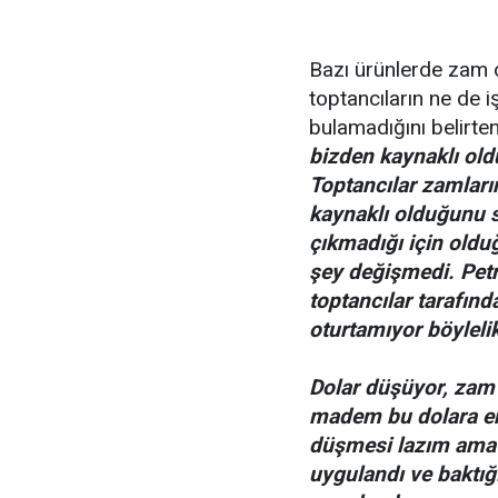
Bazı ürünlerde zam o
toptancıların ne de i
bulamadığını belirte
bizden kaynaklı old
Toptancılar zamları
kaynaklı olduğunu s
çıkmadığı için olduğ
şey değişmedi. Petro
toptancılar tarafın
oturtamıyor böyleli
Dolar düşüyor, zam y
madem bu dolara en
düşmesi lazım ama 
uygulandı ve baktığı