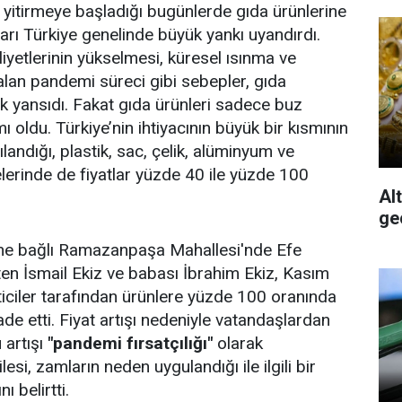
 yitirmeye başladığı bugünlerde gıda ürünlerine
arı Türkiye genelinde büyük yankı uyandırdı.
liyetlerinin yükselmesi, küresel ısınma ve
 alan pandemi süreci gibi sebepler, gıda
k yansıdı. Fakat gıda ürünleri sadece buz
 oldu. Türkiye’nin ihtiyacının büyük bir kısmının
ılandığı, plastik, sac, çelik, alüminyum ve
rinde de fiyatlar yüzde 40 ile yüzde 100
Al
ge
sine bağlı Ramazanpaşa Mahallesi'nde Efe
eten İsmail Ekiz ve babası İbrahim Ekiz, Kasım
iciler tarafından ürünlere yüzde 100 oranında
de etti. Fiyat artışı nedeniyle vatandaşlardan
u artışı
"pandemi fırsatçılığı"
olarak
esi, zamların neden uygulandığı ile ilgili bir
 belirtti.