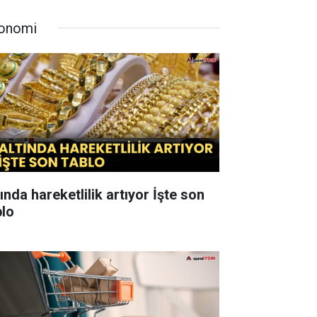
onomi
ında hareketlilik artıyor İşte son
blo