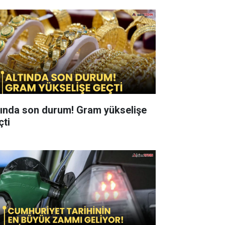
tında son durum! Gram yükselişe
çti