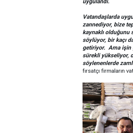
uygulandı.
Vatandaşlarda uyg
zannediyor, bize tep
kaynaklı olduğunu s
söylüyor, bir kaçı d
getiriyor. Ama işin 
sürekli yükseliyor, 
söylenenlerde zamla
fırsatçı firmaların vat