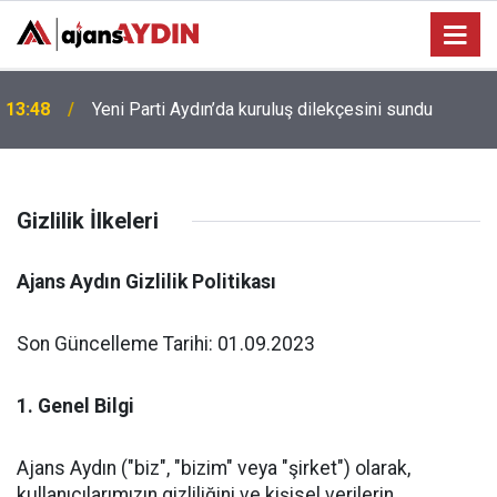
13:48
Yeni Parti Aydın’da kuruluş dilekçesini sundu
Bağarcık Göleti hayvancılığın su ihtiyacını
12:49
karşılayacak
Gizlilik İlkeleri
Ajans Aydın Gizlilik Politikası
Son Güncelleme Tarihi: 01.09.2023
1. Genel Bilgi
Ajans Aydın ("biz", "bizim" veya "şirket") olarak,
kullanıcılarımızın gizliliğini ve kişisel verilerin