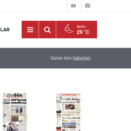
Aydın
NLAR
29 °C
17:23
Nazilli'de motosiklet kazası: 16 yaşındaki Musta
Günün tüm
haberleri