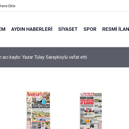
itene Ekle
EM
AYDIN HABERLERI
SIYASET
SPOR
RESMI İLA
 acı kaybı: Yazar Tülay Sarayköylü vefat etti