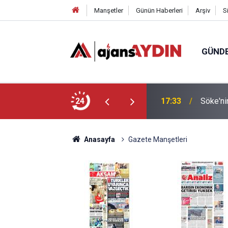
Manşetler
Günün Haberleri
Arşiv
S
GÜND
dolarlık bambi çıkarıldı
24
17:33
Söke'nin
Anasayfa
Gazete Manşetleri