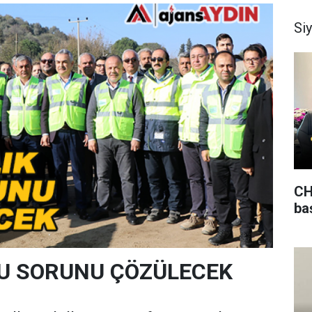
Si
CH
ba
 SU SORUNU ÇÖZÜLECEK