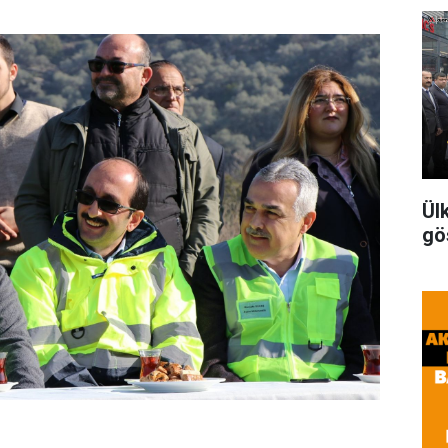
Ül
gö