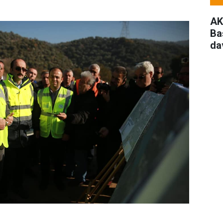
AK
Ba
da