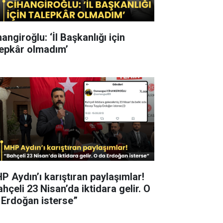
angiroğlu: ‘İl Başkanlığı için
lepkâr olmadım’
P Aydın’ı karıştıran paylaşımlar!
hçeli 23 Nisan’da iktidara gelir. O
 Erdoğan isterse”