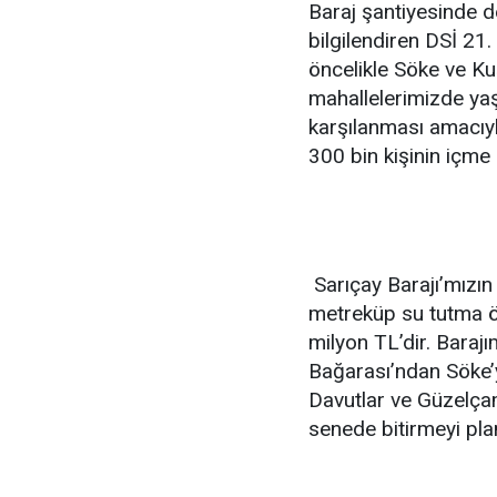
Baraj şantiyesinde d
bilgilendiren DSİ 21
öncelikle Söke ve Ku
mahallelerimizde yaş
karşılanması amacıyla
300 bin kişinin içme
Sarıçay Barajı’mızın
metreküp su tutma öz
milyon TL’dir. Barajı
Bağarası’ndan Söke’
Davutlar ve Güzelçam
senede bitirmeyi pla