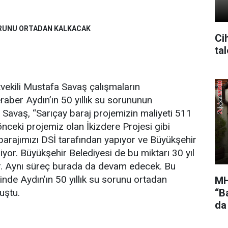
 SORUNU ORTADAN KALKACAK
Cih
ta
tvekili Mustafa Savaş çalışmaların
aber Aydın’ın 50 yıllık su sorununun
. Savaş, “Sarıçay baraj projemizin maliyeti 511
önceki projemiz olan İkizdere Projesi gibi
 barajımızı DSİ tarafından yapıyor ve Büyükşehir
iyor. Büyükşehir Belediyesi de bu miktarı 30 yıl
. Aynı süreç burada da devam edecek. Bu
inde Aydın’ın 50 yıllık su sorunu ortadan
MH
“Ba
uştu.
da