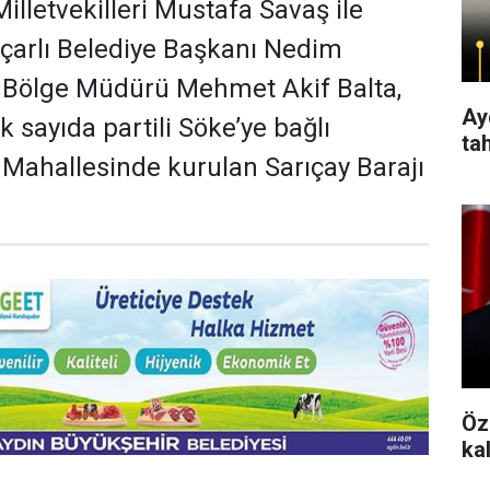
illetvekilleri Mustafa Savaş ile
çarlı Belediye Başkanı Nedim
. Bölge Müdürü Mehmet Akif Balta,
Aydı
 sayıda partili Söke’ye bağlı
ta
ı Mahallesinde kurulan Sarıçay Barajı
Öz