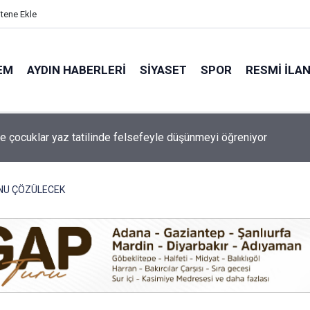
itene Ekle
EM
AYDIN HABERLERI
SIYASET
SPOR
RESMI İLA
a bugün elektrik kesintisi yaşanacak!
UNU ÇÖZÜLECEK