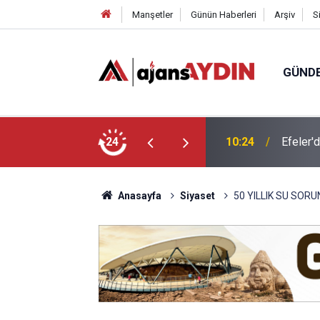
Manşetler
Günün Haberleri
Arşiv
S
GÜND
e felsefeyle düşünmeyi öğreniyor
24
09:36
Aydın’d
Anasayfa
Siyaset
50 YILLIK SU SOR