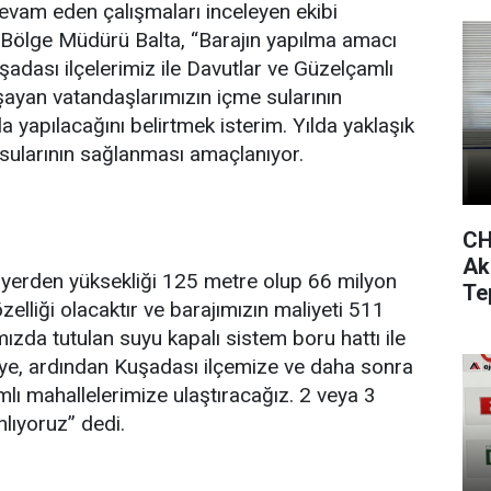
evam eden çalışmaları inceleyen ekibi
. Bölge Müdürü Balta, “Barajın yapılma amacı
şadası ilçelerimiz ile Davutlar ve Güzelçamlı
ayan vatandaşlarımızın içme sularının
 yapılacağını belirtmek isterim. Yılda yaklaşık
 sularının sağlanması amaçlanıyor.
CH
Ak
 yerden yüksekliği 125 metre olup 66 milyon
Te
elliği olacaktır ve barajımızın maliyeti 511
mızda tutulan suyu kapalı sistem boru hattı ile
ye, ardından Kuşadası ilçemize ve daha sonra
lı mahallelerimize ulaştıracağız. 2 veya 3
nlıyoruz” dedi.