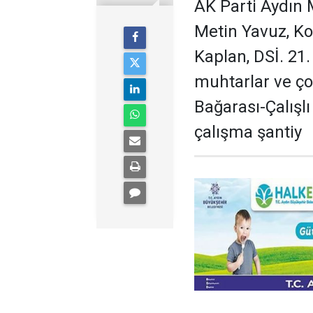
AK Parti Aydın M
Metin Yavuz, Ko
Kaplan, DSİ. 21
muhtarlar ve çok
Bağarası-Çalışl
çalışma şantiy