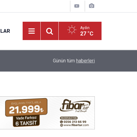
Aydın
NLAR
27 °C
09:22
Nazilli’nin sevilen ismi Samet vefat etti
Günün tüm
haberleri