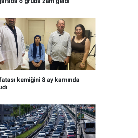
garada o gruba zam geldi
fatası kemiğini 8 ay karnında
ıdı