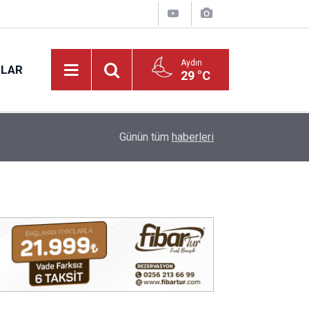
Aydın
NLAR
29 °C
17:12
Kuyucak'ta 5 dekar kestanelik yandı
Günün tüm
haberleri