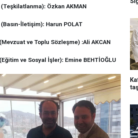
Si
 (Teşkilatlanma): Özkan AKMAN
(Basın-İletişim): Harun POLAT
 (Mevzuat ve Toplu Sözleşme) :Ali AKCAN
(Eğitim ve Sosyal İşler): Emine BEHTİOĞLU
Ka
taş