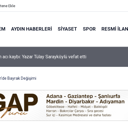
itene Ekle
EM
AYDIN HABERLERI
SIYASET
SPOR
RESMI İLA
'de motosiklet kazası: 16 yaşındaki Mustafa vefat etti
n’de Bayrak Değişimi