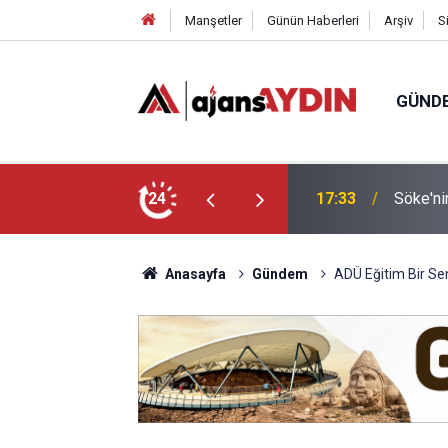
Manşetler
Günün Haberleri
Arşiv
S
GÜND
arayköylü vefat etti
24
17:23
Nazilli
Anasayfa
Gündem
ADÜ Eğitim Bir Se