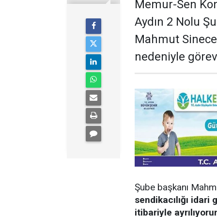
Memur-Sen Konf
Aydın 2 Nolu Ş
Mahmut Sinecen’
nedeniyle görev
Şube başkanı Mahmu
sendikacılığı idari
itibariyle ayrılıyoru