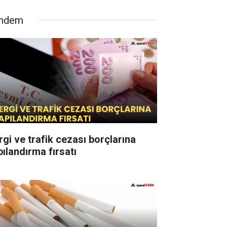
ndem
rgi ve trafik cezası borçlarına
pılandırma fırsatı