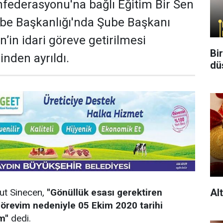
ederasyonu'na bağlı Eğitim Bir Sen
ube Başkanlığı'nda Şube Başkanı
in idari göreve getirilmesi
Bi
inden ayrıldı.
dü
Al
t Sinecen,
''Gönüllük esası gerektiren
 görevim nedeniyle 05 Ekim 2020 tarihi
m''
dedi.