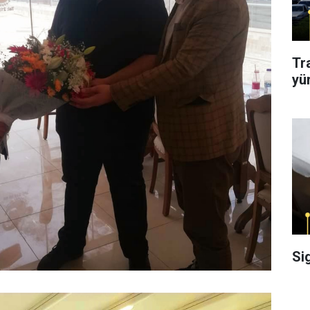
Tr
yü
Si