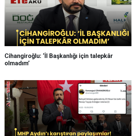
Cihangiroğlu: ‘İl Başkanlığı için talepkâr
olmadım’