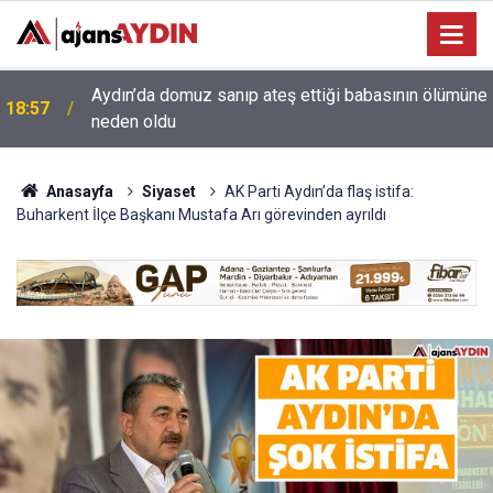
e
18:13
Yeni Parti'nin Aydın kurucu yönetimi belli oldu
Anasayfa
Siyaset
AK Parti Aydın’da flaş istifa:
Buharkent İlçe Başkanı Mustafa Arı görevinden ayrıldı