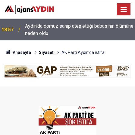
e
18:13
Yeni Parti'nin Aydın kurucu yönetimi belli oldu
Anasayfa
Siyaset
AK Parti Aydın'da istifa