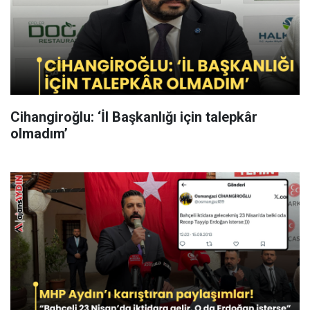
Cihangiroğlu: ‘İl Başkanlığı için talepkâr
olmadım’