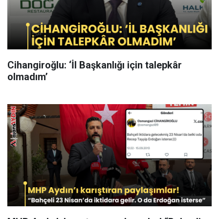
Cihangiroğlu: ‘İl Başkanlığı için talepkâr
olmadım’