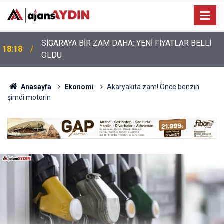
Nazilli’de motosiklet kazası: 28 yaşındaki sürücü
17:17
hayatını kaybetti
Anasayfa
Ekonomi
Akaryakıta zam! Önce benzin
şimdi motorin