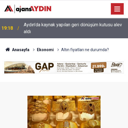
17:34
Aydın’da otomobil karşı şeritteki araca çarptı
Anasayfa
Ekonomi
Altın fiyatları ne durumda?