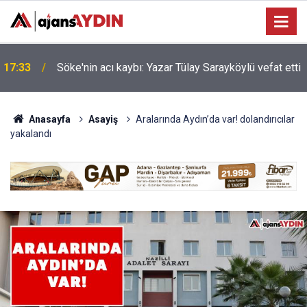
Nazilli'de motosiklet kazası: 16 yaşındaki Mustafa
i
17:23
vefat etti
Anasayfa
Asayiş
Aralarında Aydın’da var! dolandırıcılar
yakalandı