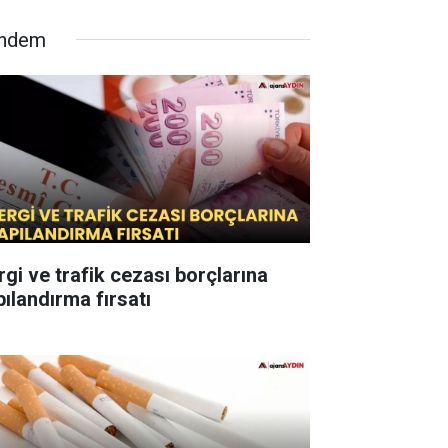
ndem
rgi ve trafik cezası borçlarına
pılandırma fırsatı