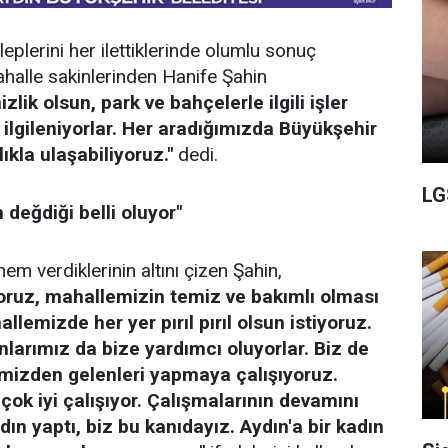
taleplerini her ilettiklerinde olumlu sonuç
mahalle sakinlerinden Hanife Şahin
ik olsun, park ve bahçelerle ilgili işler
ilgileniyorlar. Her aradığımızda Büyükşehir
ıkla ulaşabiliyoruz."
dedi.
LG
n değdiği belli oluyor"
em verdiklerinin altını çizen Şahin,
oruz, mahallemizin temiz ve bakımlı olması
allemizde her yer pırıl pırıl olsun istiyoruz.
larımız da bize yardımcı oluyorlar. Biz de
imizden gelenleri yapmaya çalışıyoruz.
ok iyi çalışıyor. Çalışmalarının devamını
ydın yaptı, biz bu kanıdayız. Aydın'a bir kadın