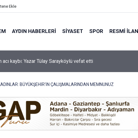
itene Ekle
EM
AYDIN HABERLERI
SIYASET
SPOR
RESMI İLA
'de motosiklet kazası: 16 yaşındaki Mustafa vefat etti
KADINLAR: BÜYÜKŞEHİR'İN ÇALIŞMALARINDAN MEMNUNUZ