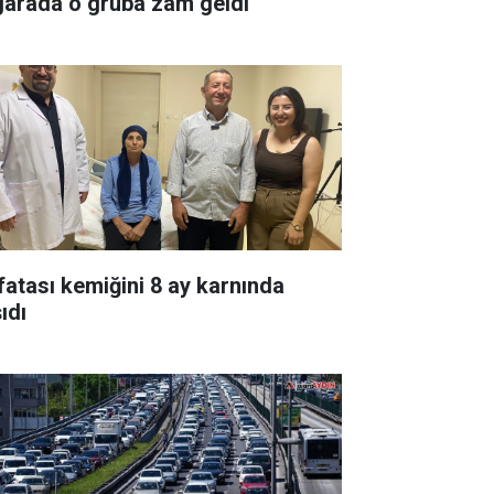
garada o gruba zam geldi
fatası kemiğini 8 ay karnında
ıdı