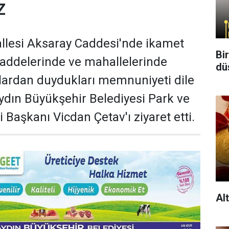
Z
llesi Aksaray Caddesi'nde ikamet
Bi
caddelerinde ve mahallelerinde
dü
lardan duydukları memnuniyeti dile
Aydın Büyükşehir Belediyesi Park ve
 Başkanı Vicdan Çetav'ı ziyaret etti.
Al