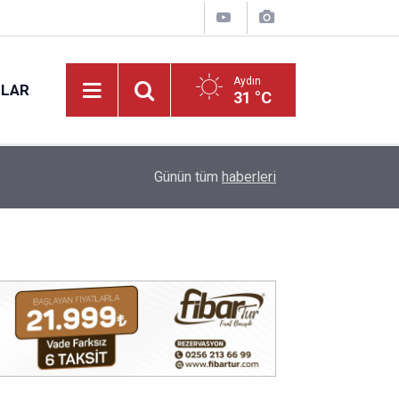
Aydın
NLAR
31 °C
17:12
Kuyucak'ta 5 dekar kestanelik yandı
Günün tüm
haberleri