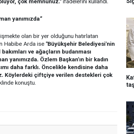
Si
i oluyor, çok memnunuz."
ifadelerini kullandı.
aman yanımızda”
lişmekte olan bir yer olduğunu hatırlatan
en Habibe Arda ise
"Büyükşehir Belediyesi'nin
yol bakımları ve ağaçların budanması
an yanımızda. Özlem Başkan'ın bir kadın
ımı daha farklı. Öncelikle kendisine daha
z. Köylerdeki çiftçiye verilen destekleri çok
Ka
linde konuştu.
taş