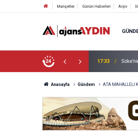
Manşetler
Günün Haberleri
Arşiv
S
GÜND
arayköylü vefat etti
24
17:23
Nazilli
Anasayfa
Gündem
ATA MAHALLELİ 