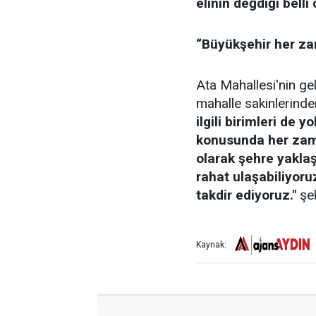
elinin değdiği bell
“Büyükşehir her z
Ata Mahallesi'nin ge
mahalle sakinlerind
ilgili birimleri de 
konusunda her zam
olarak şehre yaklaş
rahat ulaşabiliyoru
takdir ediyoruz."
şek
Kaynak: