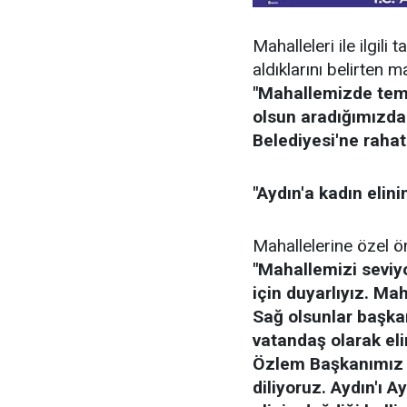
Mahalleleri ile ilgili 
aldıklarını belirten 
"Mahallemizde temizl
olsun aradığımızda 
Belediyesi'ne rahatl
"Aydın'a kadın elini
Mahallelerine özel ön
"Mahallemizi seviy
için duyarlıyız. Mah
Sağ olsunlar başkan
vatandaş olarak el
Özlem Başkanımız ç
diliyoruz. Aydın'ı A