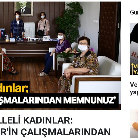
Gü
Ve
ya
LELİ KADINLAR:
R'İN ÇALIŞMALARINDAN