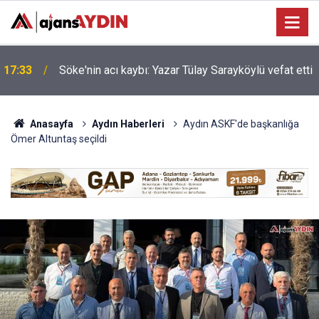
Nazilli'de motosiklet kazası: 16 yaşındaki Mustafa
i
17:23
vefat etti
Anasayfa
Aydın Haberleri
Aydın ASKF'de başkanlığa
Ömer Altuntaş seçildi