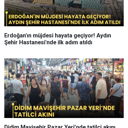
Erdoğan'ın müjdesi hayata geçiyor! Aydın
Şehir Hastanesi'nde ilk adım atıldı
Didim Mavişehir Pazar Yeri’nde tatilci akını