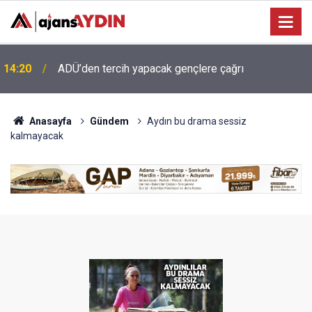
13:34
Koçarlı’ya 4,2 milyonluk içme suyu yatırımı
Anasayfa
Gündem
Aydın bu drama sessiz
kalmayacak