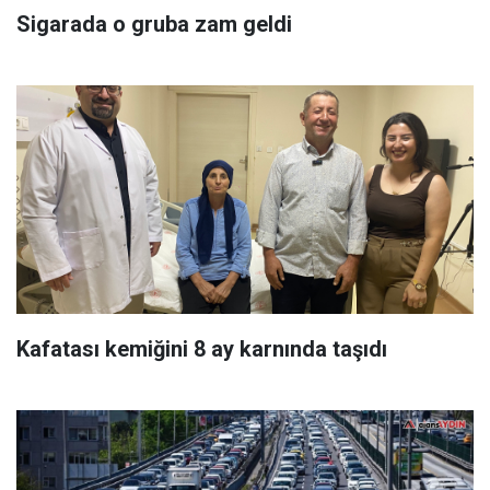
Sigarada o gruba zam geldi
Kafatası kemiğini 8 ay karnında taşıdı