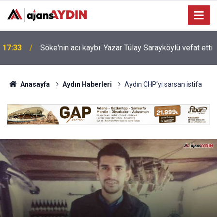
Nazilli'de motosiklet kazası: 16 yaşındaki Mustafa
i
17:23
vefat etti
Anasayfa
Aydın Haberleri
Aydın CHP’yi sarsan istifa