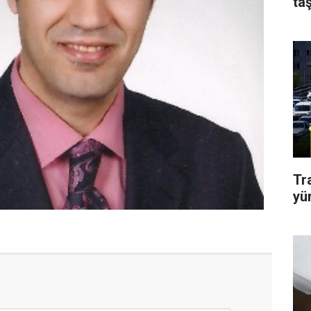
taş
Tr
yü