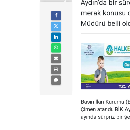
Aydın’da bir sü
merak konusu o
Müdürü belli ol
Basın İlan Kurumu (
Çimen atandı. BİK A
ayında sürpriz bir ş