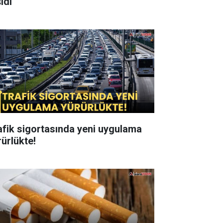
ıdı
afik sigortasında yeni uygulama
rürlükte!