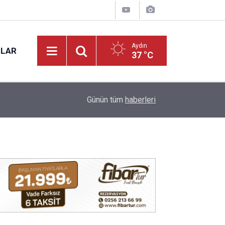
Aydın
NLAR
37 °C
17:31
Vali Varol, Adalet Bakan Yardımcısı Can Tuncay'ı 
Günün tüm
haberleri