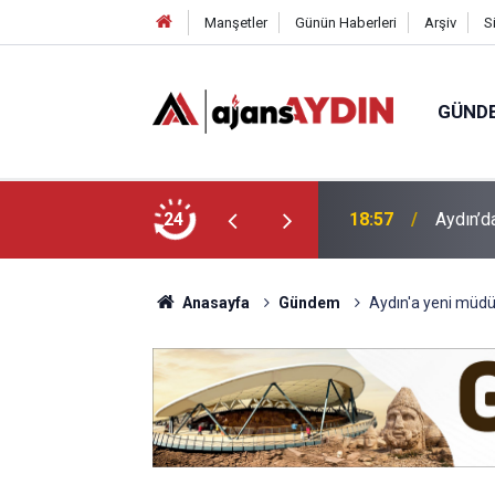
Manşetler
Günün Haberleri
Arşiv
S
GÜND
18:57
Aydın’d
24
18:13
Yeni Par
Anasayfa
Gündem
Aydın'a yeni müdü