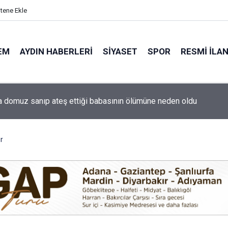
itene Ekle
EM
AYDIN HABERLERI
SIYASET
SPOR
RESMI İLA
a domuz sanıp ateş ettiği babasının ölümüne neden oldu
ti'nin Aydın kurucu yönetimi belli oldu
r