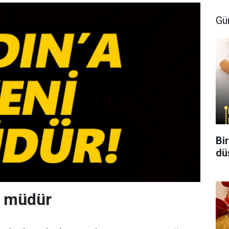
Gü
Bi
dü
i müdür