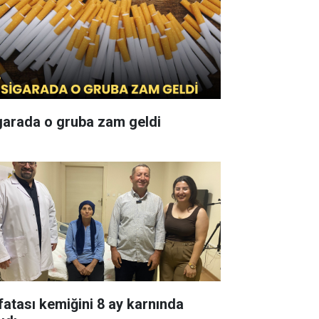
garada o gruba zam geldi
fatası kemiğini 8 ay karnında