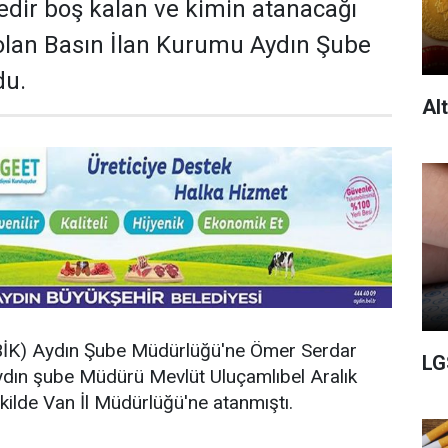
redir boş kalan ve kimin atanacağı
lan Basın İlan Kurumu Aydın Şube
du.
Al
BİK) Aydın Şube Müdürlüğü'ne Ömer Serdar
LG
ydın şube Müdürü Mevlüt Uluçamlıbel Aralık
ekilde Van İl Müdürlüğü'ne atanmıştı.