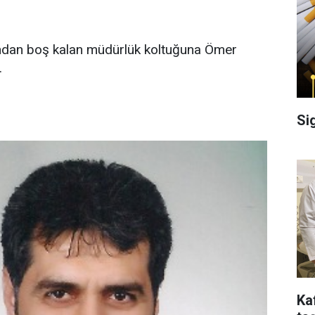
ından boş kalan müdürlük koltuğuna Ömer
.
Si
Ka