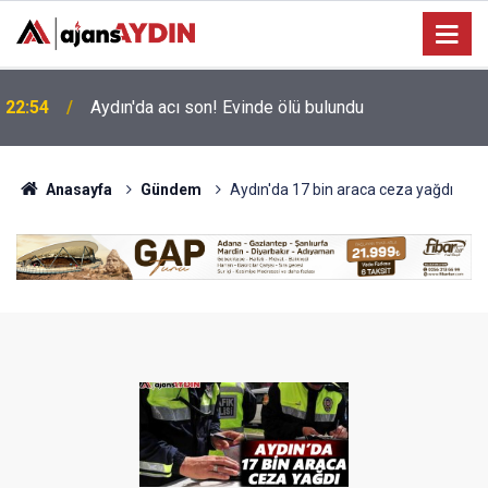
Büyükşehir’in Ağız ve Diş Sağlığı hizmeti
18:45
vatandaşla buluşuyor
Anasayfa
Gündem
Aydın'da 17 bin araca ceza yağdı