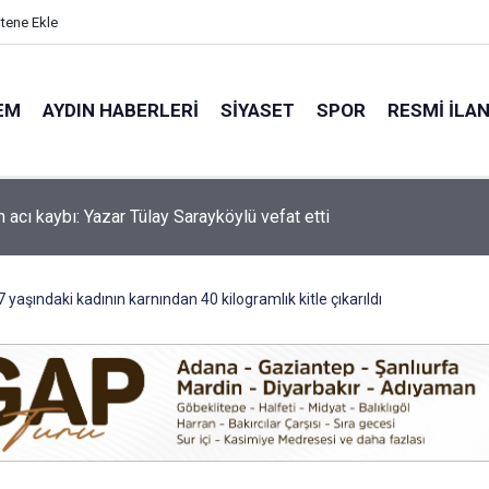
itene Ekle
EM
AYDIN HABERLERI
SIYASET
SPOR
RESMI İLA
'de motosiklet kazası: 16 yaşındaki Mustafa vefat etti
 yaşındaki kadının karnından 40 kilogramlık kitle çıkarıldı