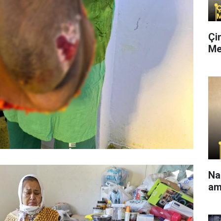
Çi
Me
Na
am