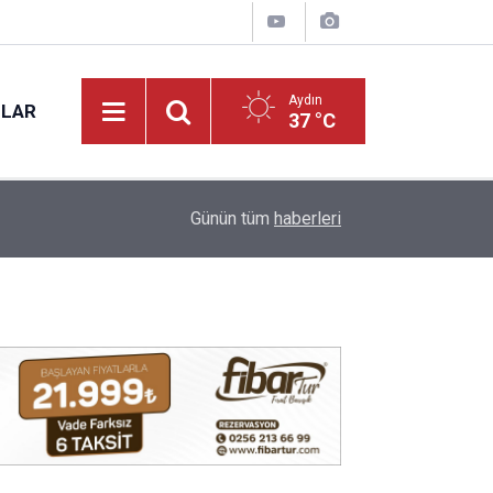
Aydın
NLAR
37 °C
17:12
Kuyucak'ta 5 dekar kestanelik yandı
Günün tüm
haberleri