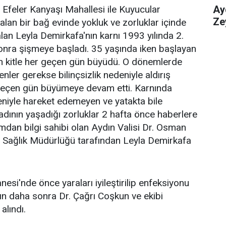
Ayd
, Efeler Kanyaşı Mahallesi ile Kuyucular
Ze
alan bir bağ evinde yokluk ve zorluklar içinde
n Leyla Demirkafa'nın karnı 1993 yılında 2.
onra şişmeye başladı. 35 yaşında iken başlayan
şan kitle her geçen gün büyüdü. O dönemlerde
ler gerekse bilinçsizlik nedeniyle aldırış
 geçen gün büyümeye devam etti. Karnında
eniyle hareket edemeyen ve yatakta bile
adının yaşadığı zorluklar 2 hafta önce haberlere
mdan bilgi sahibi olan Aydın Valisi Dr. Osman
 İl Sağlık Müdürlüğü tarafından Leyla Demirkafa
esi'nde önce yaraları iyileştirilip enfeksiyonu
dın daha sonra Dr. Çağrı Coşkun ve ekibi
alındı.