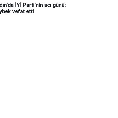
ın’da İYİ Parti’nin acı günü:
ybek vefat etti