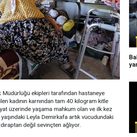
Ba
ya
lık Müdürlüğü ekipleri tarafından hastaneye
dilen kadının karnından tam 40 kilogram kitle
 çekyat üzerinde yaşama mahkum olan ve ilk kez
 yaşındaki Leyla Demirkafa artık vücudundaki
ızdıraptan değil sevinçten ağlıyor.