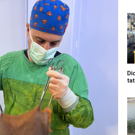
Di
tat