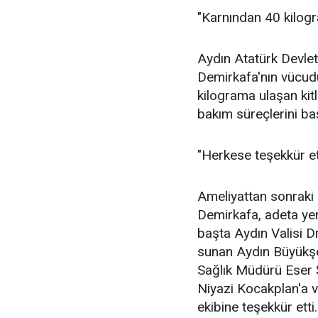
"Karnından 40 kilogra
Aydın Atatürk Devlet
Demirkafa'nın vücudu
kilograma ulaşan kitl
bakım süreçlerini baş
"Herkese teşekkür et
Ameliyattan sonraki
Demirkafa, adeta ye
başta Aydın Valisi D
sunan Aydın Büyükşeh
Sağlık Müdürü Eser 
Niyazi Kocakplan'a v
ekibine teşekkür etti.