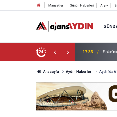
Manşetler
Günün Haberleri
Arşiv
S
GÜND
arayköylü vefat etti
24
17:23
Nazilli
Anasayfa
Aydın Haberleri
Aydın’da 67