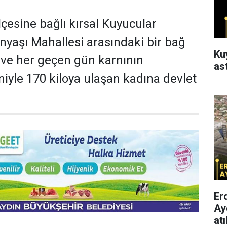
ilçesine bağlı kırsal Kuyucular
anyaşı Mahallesi arasındaki bir bağ
Ku
ve her geçen gün karnının
as
yle 170 kiloya ulaşan kadına devlet
Er
Ay
atı