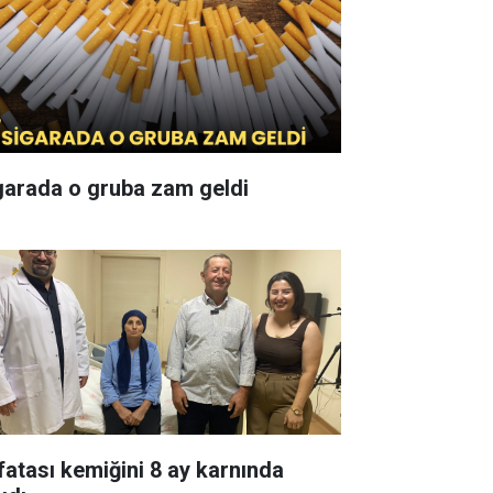
garada o gruba zam geldi
fatası kemiğini 8 ay karnında