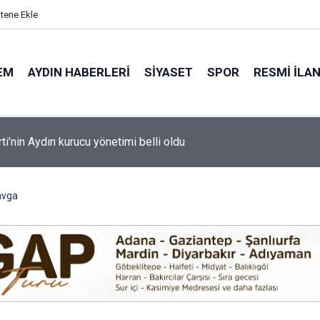
itene Ekle
EM
AYDIN HABERLERI
SIYASET
SPOR
RESMI İLA
ti'nin Aydın kurucu yönetimi belli oldu
avga