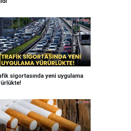
ıdı
afik sigortasında yeni uygulama
rürlükte!