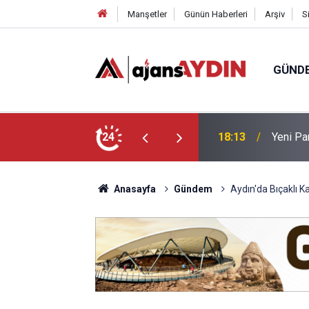
Manşetler
Günün Haberleri
Arşiv
S
GÜND
ği babasının ölümüne neden oldu
24
18:13
Yeni Par
Anasayfa
Gündem
Aydın'da Bıçaklı K