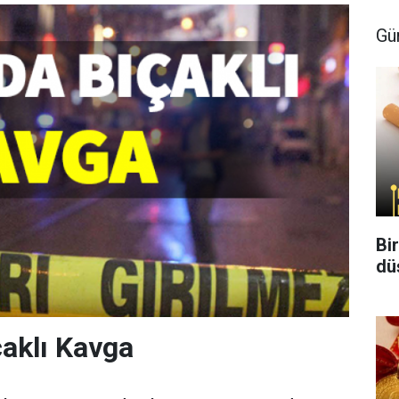
Gü
Bi
dü
çaklı Kavga