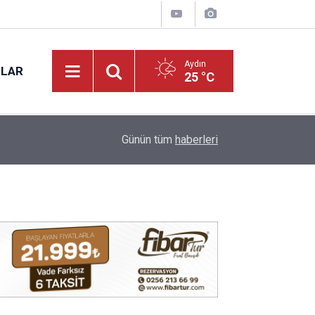
Aydın
NLAR
25 °C
17:31
Vali Varol, Adalet Bakan Yardımcısı Can Tuncay'ı 
Günün tüm
haberleri