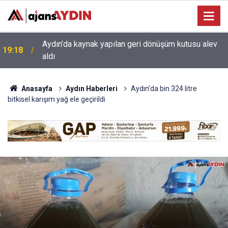
17:34
Aydın’da otomobil karşı şeritteki araca çarptı
Anasayfa
Aydın Haberleri
Aydın’da bin 324 litre
bitkisel karışım yağ ele geçirildi