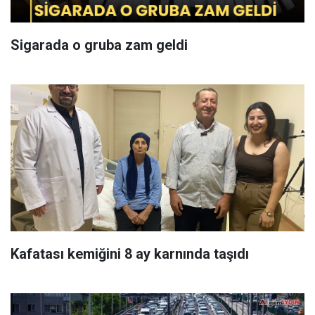
Sigarada o gruba zam geldi
Kafatası kemiğini 8 ay karnında taşıdı