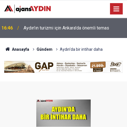
16:25
İncirliova'da üreticilere İncir Tebliği bilgilendirmesi
Anasayfa
Gündem
Aydın'da bir intihar daha