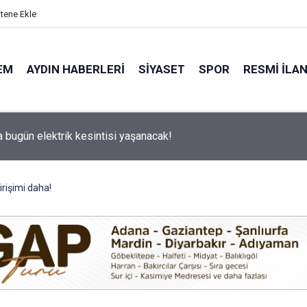
itene Ekle
EM
AYDIN HABERLERI
SIYASET
SPOR
RESMI İLA
nin sevilen ismi Samet vefat etti
irişimi daha!