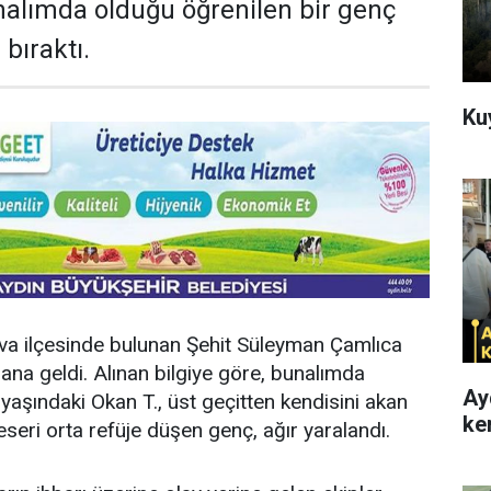
unalımda olduğu öğrenilen bir genç
bıraktı.
Ku
liova ilçesinde bulunan Şehit Süleyman Çamlıca
na geldi. Alınan bilgiye göre, bunalımda
Ay
yaşındaki Okan T., üst geçitten kendisini akan
ke
 eseri orta refüje düşen genç, ağır yaralandı.