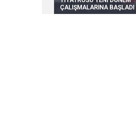
TİYATROSU YENİ DÖNEM
ÇALIŞMALARINA BAŞLADI