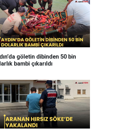
dın’da göletin dibinden 50 bin
arlık bambi çıkarıldı