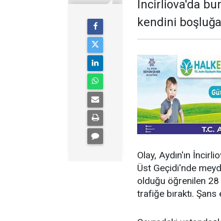
İncirliova'da b
kendini boşluğa 
Olay, Aydın'ın İncir
Üst Geçidi'nde meyda
olduğu öğrenilen 28 
trafiğe bıraktı. Şans