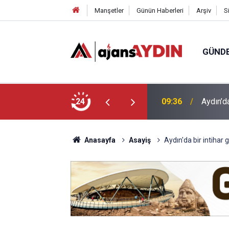
Manşetler
Günün Haberleri
Arşiv
S
GÜND
i yaşanacak!
24
09:22
Nazilli’
Anasayfa
Asayiş
Aydın'da bir intihar g