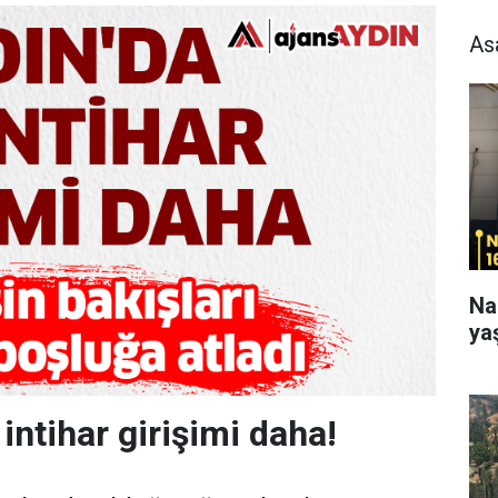
As
Na
ya
 intihar girişimi daha!