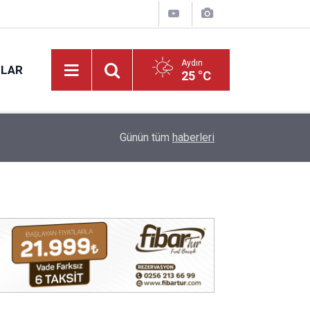
Aydın
NLAR
25 °C
09:14
Aydın’da hafta sonu sıcak hava etkisini artıracak
Günün tüm
haberleri