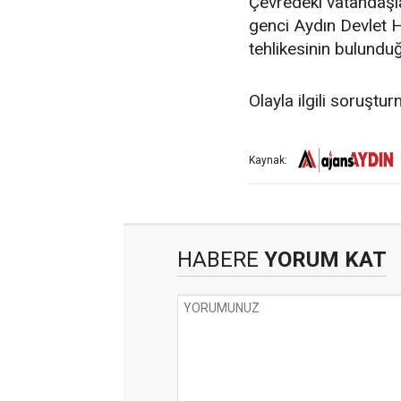
Çevredeki vatandaşla
genci Aydın Devlet Ha
tehlikesinin bulunduğ
Olayla ilgili soruştur
Kaynak:
HABERE
YORUM KAT