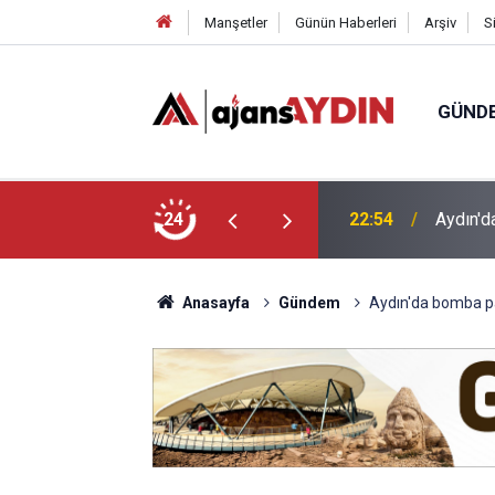
Manşetler
Günün Haberleri
Arşiv
S
GÜND
undu
24
18:45
Büyükşe
Anasayfa
Gündem
Aydın'da bomba p