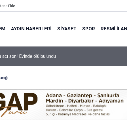
itene Ekle
EM
AYDIN HABERLERI
SIYASET
SPOR
RESMI İLA
hir’in Ağız ve Diş Sağlığı hizmeti vatandaşla buluşuyor
aniği