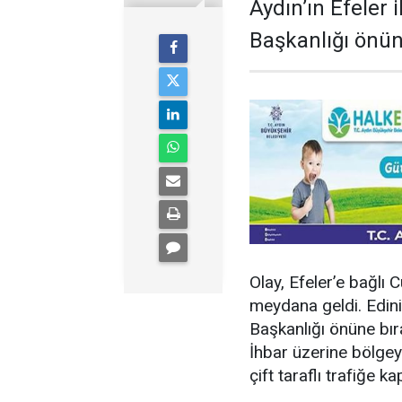
Aydın’ın Efeler
Başkanlığı önü
Olay, Efeler’e bağlı
meydana geldi. Edini
Başkanlığı önüne bıra
İhbar üzerine bölgey
çift taraflı trafiğe kap