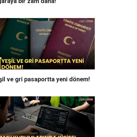
garaya bir zam daha!
şil ve gri pasaportta yeni dönem!