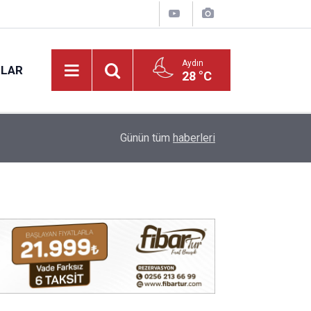
Aydın
NLAR
28 °C
17:20
VALİ VAROL, PMYO’DA İNCELEMELERDE BUL
Günün tüm
haberleri