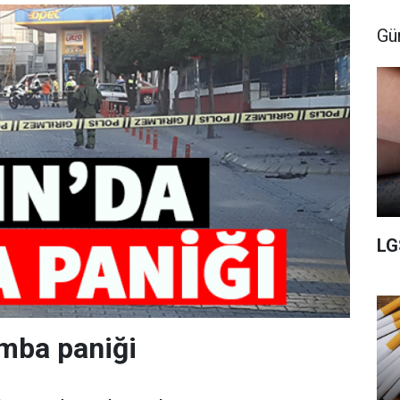
Gü
LG
mba paniği