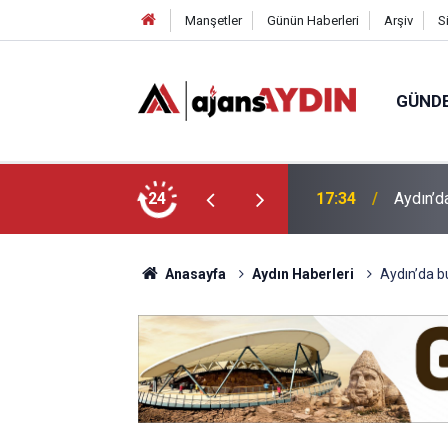
Manşetler
Günün Haberleri
Arşiv
S
GÜND
 araca çarptı
24
16:07
Efeler'
Anasayfa
Aydın Haberleri
Aydın’da bug