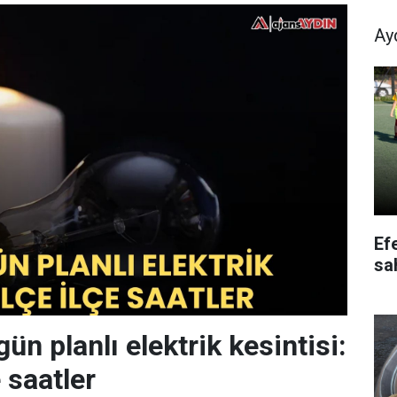
Ay
Ef
sa
ün planlı elektrik kesintisi:
e saatler