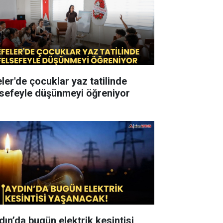
eler'de çocuklar yaz tatilinde
lsefeyle düşünmeyi öğreniyor
dın’da bugün elektrik kesintisi