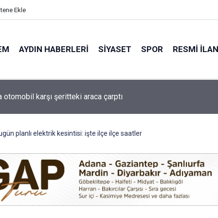
itene Ekle
EM
AYDIN HABERLERI
SIYASET
SPOR
RESMI İLA
de minik yetenekler yeşil sahada geleceğe hazırlanıyor
ün planlı elektrik kesintisi: işte ilçe ilçe saatler