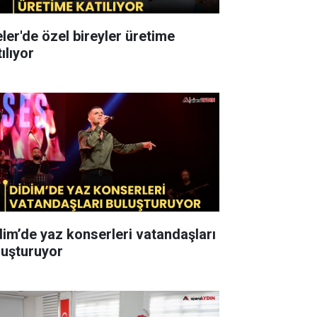
eler'de özel bireyler üretime
ılıyor
dim’de yaz konserleri vatandaşları
luşturuyor