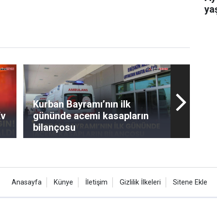
ya
Kurban Bayramı’nın ilk
gününde acemi kasapların
bilançosu
Anasayfa
Künye
İletişim
Gizlilik İlkeleri
Sitene Ekle