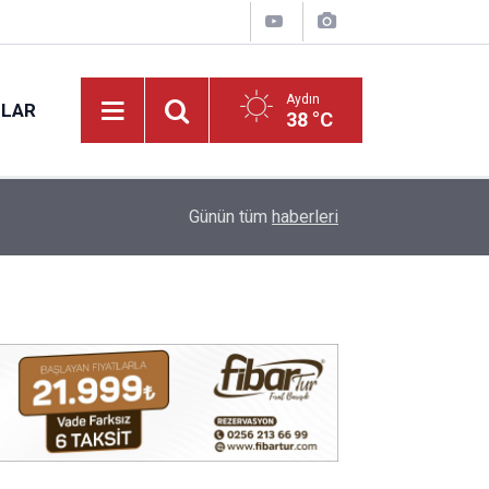
Aydın
NLAR
38 °C
15:27
Aydın’da yeni mahsul kuru incir tezgâhta: Kilosu 
Günün tüm
haberleri