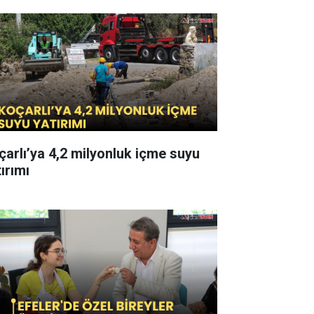
çarlı’ya 4,2 milyonluk içme suyu
ırımı