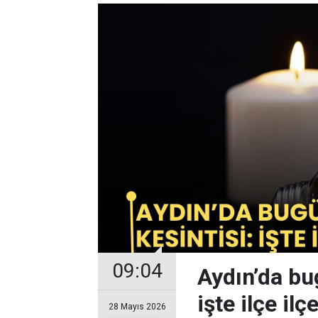
09:04
Aydın’da bug
işte ilçe ilç
28 Mayıs 2026