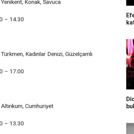
: Yenikent, Konak, Savuca
Ef
30 – 14.30
kat
: Türkmen, Kadınlar Denizi, Güzelçamlı
00 – 17.00
Di
bu
: Altınkum, Cumhuriyet
30 – 13.30