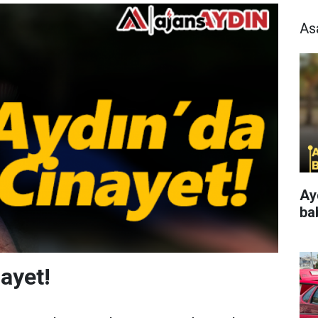
As
Ay
ba
nayet!