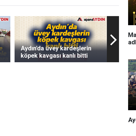
Ma
ad
Aydın'da üvey kardeşlerin
köpek kavgası kanlı bitti
Ay