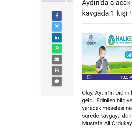
Aydın’da alaca
kavgada 1 kişi h
Olay, Aydın’ın Didim
geldi. Edinilen bilgi
verecek meselesi ned
sürede kavgaya dönü
Mustafa Ali Ordukaya