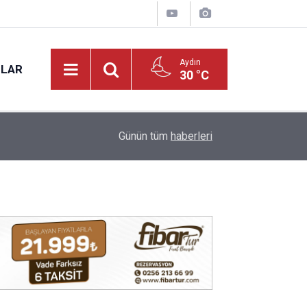
Aydın
NLAR
30 °C
17:31
Vali Varol, Adalet Bakan Yardımcısı Can Tuncay'ı 
Günün tüm
haberleri