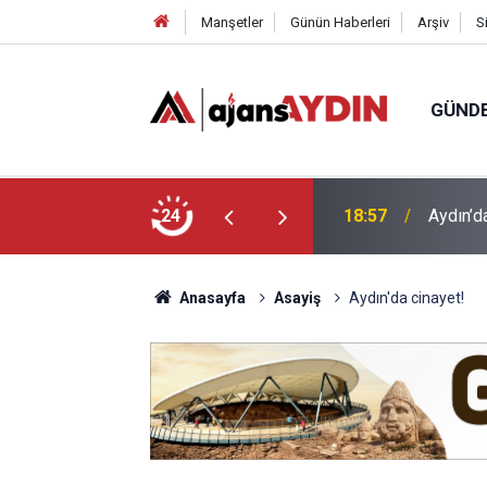
Manşetler
Günün Haberleri
Arşiv
S
GÜND
ği babasının ölümüne neden oldu
24
18:13
Yeni Par
Anasayfa
Asayiş
Aydın'da cinayet!