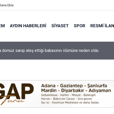
itene Ekle
EM
AYDIN HABERLERI
SIYASET
SPOR
RESMI İLA
ti'nin Aydın kurucu yönetimi belli oldu