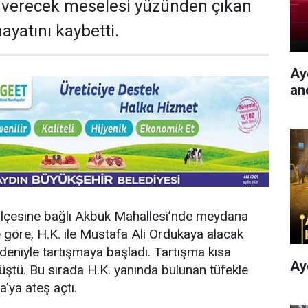
k verecek meselesi yüzünden çıkan
ayatını kaybetti.
Ayd
an
 İlçesine bağlı Akbük Mahallesi’nde meydana
ye göre, H.K. ile Mustafa Ali Ordukaya alacak
eniyle tartışmaya başladı. Tartışma kısa
Ay
ştü. Bu sırada H.K. yanında bulunan tüfekle
’ya ateş açtı.