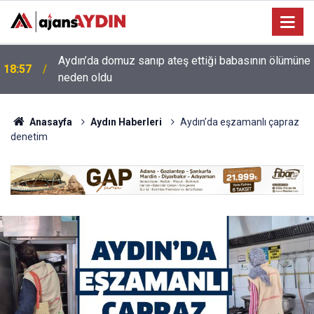
e
18:13
Yeni Parti'nin Aydın kurucu yönetimi belli oldu
Anasayfa
Aydın Haberleri
Aydın’da eşzamanlı çapraz
denetim