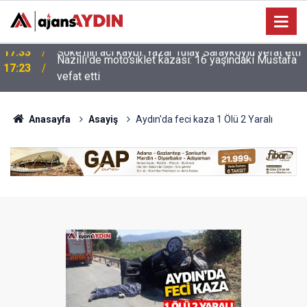
Nazilli'de motosiklet kazası: 16 yaşındaki Mustafa
i
17:23
vefat etti
Anasayfa
Asayiş
Aydın'da feci kaza 1 Ölü 2 Yaralı