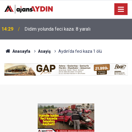
Manisa'da yolcu otobüsü kamyona çarptı: 1 ölü, 7
14:08
yaralı
Anasayfa
Asayiş
Aydın'da feci kaza 1 ölü