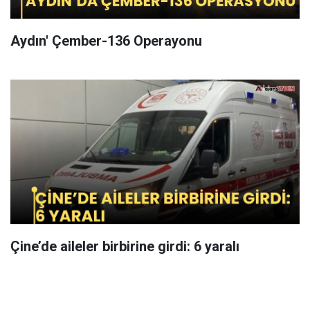
Aydın' Çember-136 Operayonu
Çine’de aileler birbirine girdi: 6 yaralı