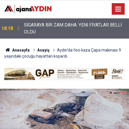
Nazilli’de motosiklet kazası: 28 yaşındaki sürücü
17:17
hayatını kaybetti
Anasayfa
Asayiş
Aydın’da feci kaza Çapa makinası 9
yaşındaki çocuğu hayattan kopardı