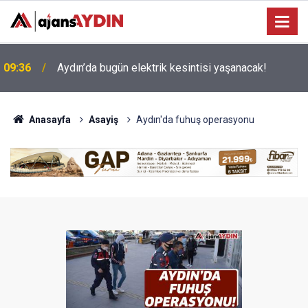
09:22
Nazilli’nin sevilen ismi Samet vefat etti
Anasayfa
Asayiş
Aydın'da fuhuş operasyonu