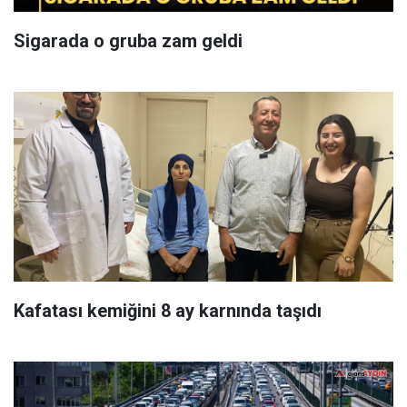
Sigarada o gruba zam geldi
Kafatası kemiğini 8 ay karnında taşıdı