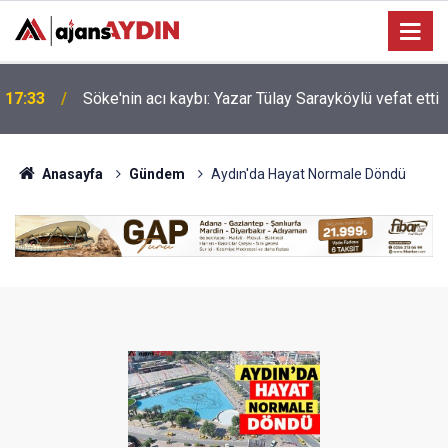
Nazilli'de motosiklet kazası: 16 yaşındaki Mustafa
i
17:23
vefat etti
Anasayfa
Gündem
Aydın'da Hayat Normale Döndü