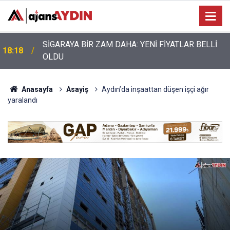
Nazilli’de motosiklet kazası: 28 yaşındaki sürücü
17:17
hayatını kaybetti
Anasayfa
Asayiş
Aydın’da inşaattan düşen işçi ağır
yaralandı