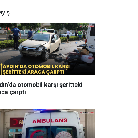
ayiş
dın’da otomobil karşı şeritteki
aca çarptı