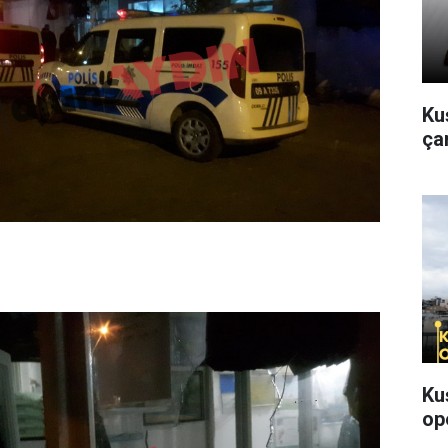
Kuş
çan
Ku
op