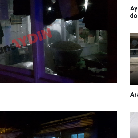
Ay
dol
Ar