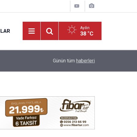
Aydın
NLAR
38 °C
15:27
Aydın’da yeni mahsul kuru incir tezgâhta: Kilosu 
Günün tüm
haberleri