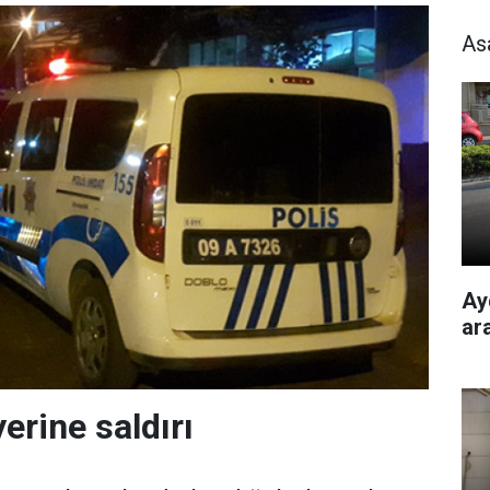
As
Ay
ar
yerine saldırı