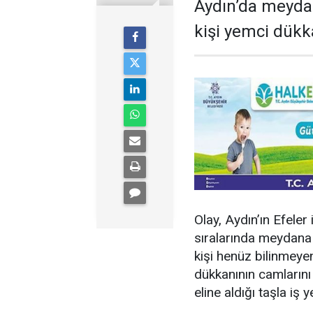
Aydın’da meydan
kişi yemci dükk
Olay, Aydın’ın Efele
sıralarında meydana g
kişi henüz bilinmeye
dükkanının camlarını 
eline aldığı taşla iş y