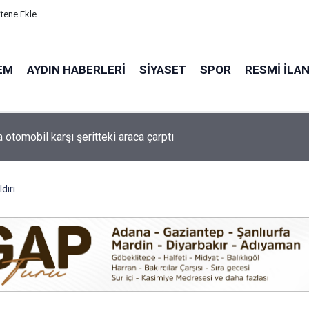
itene Ekle
EM
AYDIN HABERLERI
SIYASET
SPOR
RESMI İLA
de minik yetenekler yeşil sahada geleceğe hazırlanıyor
dırı