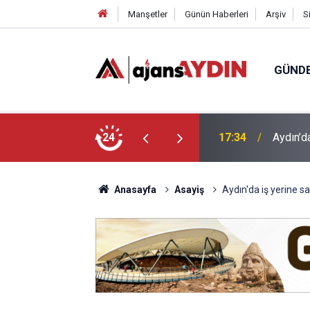
Manşetler
Günün Haberleri
Arşiv
S
GÜND
 araca çarptı
24
16:07
Efeler'
Anasayfa
Asayiş
Aydın'da iş yerine sal