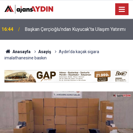
16:09
Aydınlı Koray Bir Kez Daha Gururlandırdı!
Anasayfa
Asayiş
Aydın’da kaçak sigara
imalathanesine baskın