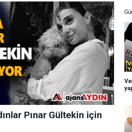
Gü
Ve
ya
ınlar Pınar Gültekin için