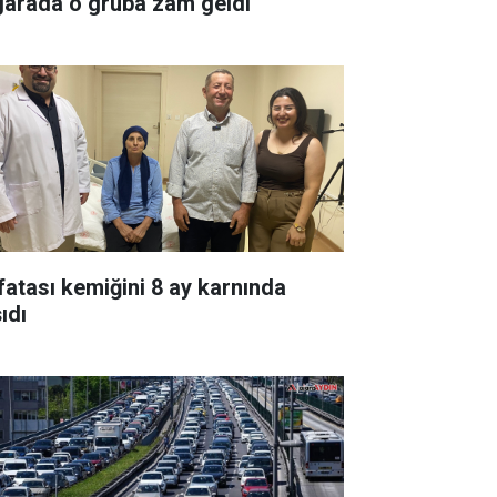
garada o gruba zam geldi
fatası kemiğini 8 ay karnında
ıdı