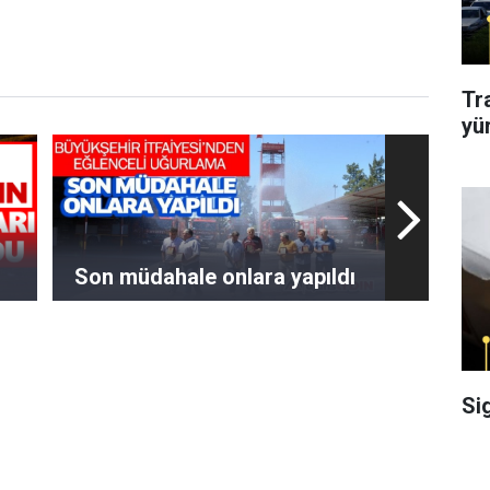
Tr
yü
Son müdahale onlara yapıldı
Si