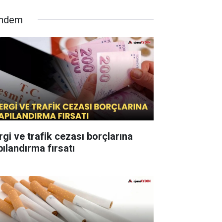
ndem
rgi ve trafik cezası borçlarına
pılandırma fırsatı