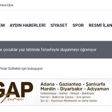
itene Ekle
EM
AYDIN HABERLERI
SIYASET
SPOR
RESMI İLA
a bugün elektrik kesintisi yaşanacak!
Pınar Gültekin için buluşuyor