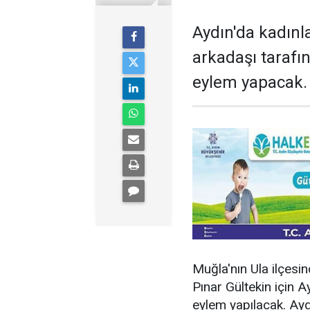
Aydın'da kadınl
arkadaşı tarafı
eylem yapacak.
Muğla'nın Ula ilçesi
Pınar Gültekin için 
eylem yapılacak. Ayd