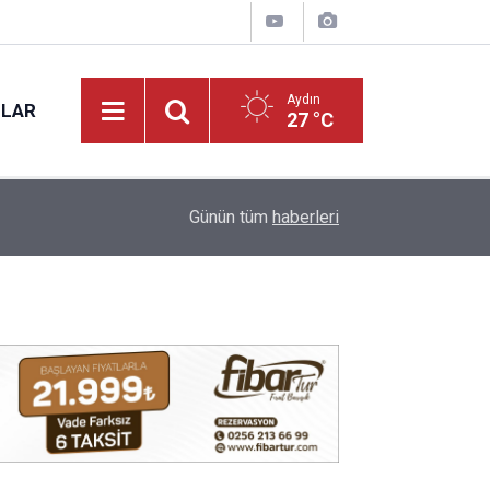
Aydın
NLAR
27 °C
09:22
Nazilli’nin sevilen ismi Samet vefat etti
Günün tüm
haberleri