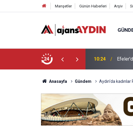
Manşetler
Günün Haberleri
Arşiv
S
GÜND
e felsefeyle düşünmeyi öğreniyor
24
09:36
Aydın’d
Anasayfa
Gündem
Aydın'da kadınlar 