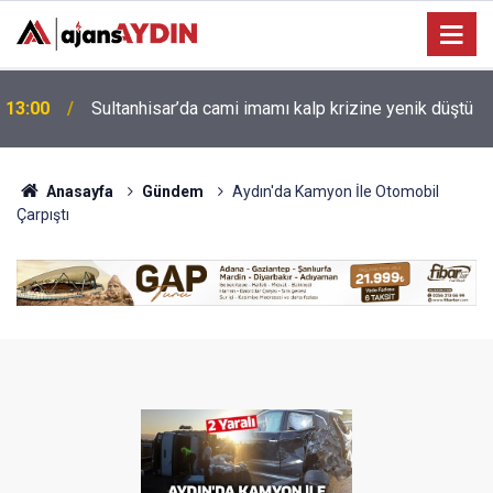
İçişleri Bakan Yardımcısı Cangir, Aydın Arkeoloji
10:48
Müzesi’ni Ziyaret Etti
Anasayfa
Gündem
Aydın'da Kamyon İle Otomobil
Çarpıştı