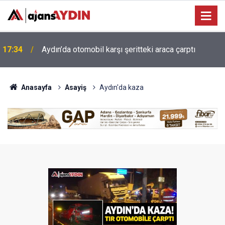
Efeler'de minik yetenekler yeşil sahada geleceğe
16:07
hazırlanıyor
Anasayfa
Asayiş
Aydın'da kaza