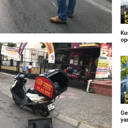
Ku
op
Ge
ya