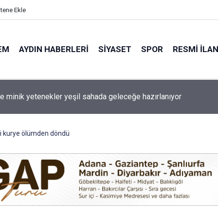
itene Ekle
EM
AYDIN HABERLERI
SIYASET
SPOR
RESMI İLA
 yeni mahsul kuru incir tezgâhta: Kilosu 750 liradan satılıyor
li kurye ölümden döndü