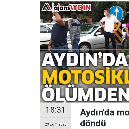
18:31
Aydın'da mo
döndü
23 Ekim 2020