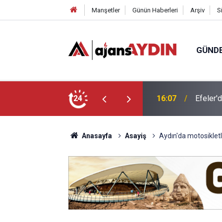
Manşetler
Günün Haberleri
Arşiv
S
GÜND
l sahada geleceğe hazırlanıyor
24
15:27
Aydın’da
Anasayfa
Asayiş
Aydın'da motosiklet