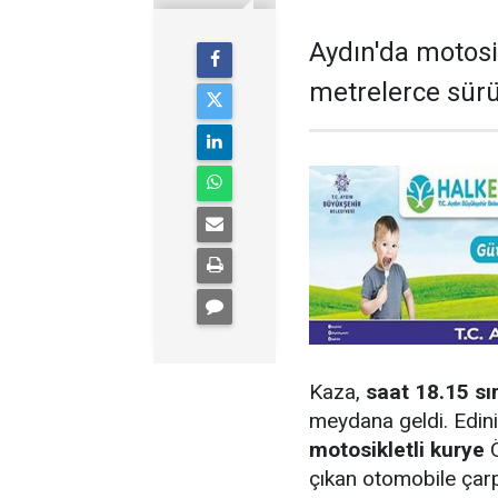
Aydın'da motos
metrelerce sürü
Kaza,
saat 18.15 sı
meydana geldi. Edini
motosikletli kurye
Ö
çıkan otomobile çarp