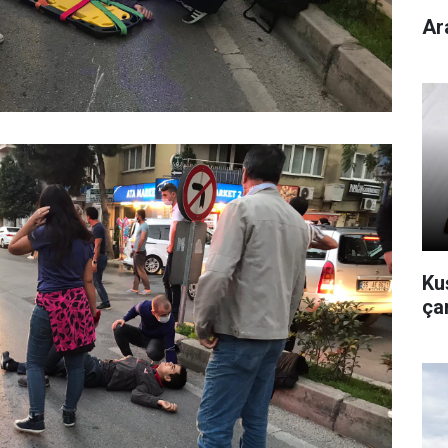
Ar
Kuş
çan