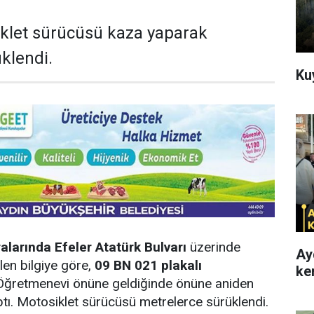
iklet sürücüsü kaza yaparak
klendi.
Ku
ralarında Efeler Atatürk Bulvarı
üzerinde
Ay
len bilgiye göre,
09 BN 021 plakalı
ke
ğretmenevi önüne geldiğinde önüne aniden
tı. Motosiklet sürücüsü metrelerce sürüklendi.