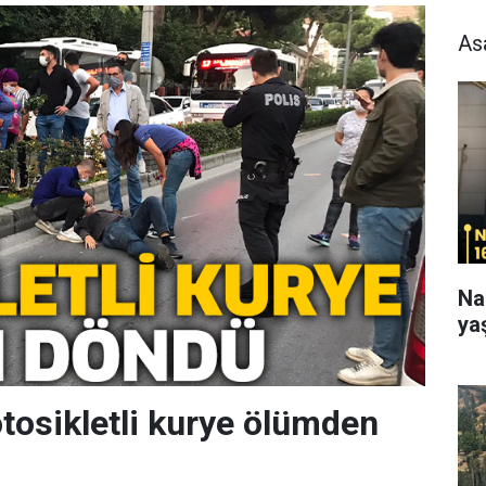
As
Na
ya
tosikletli kurye ölümden