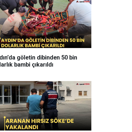
dın’da göletin dibinden 50 bin
arlık bambi çıkarıldı