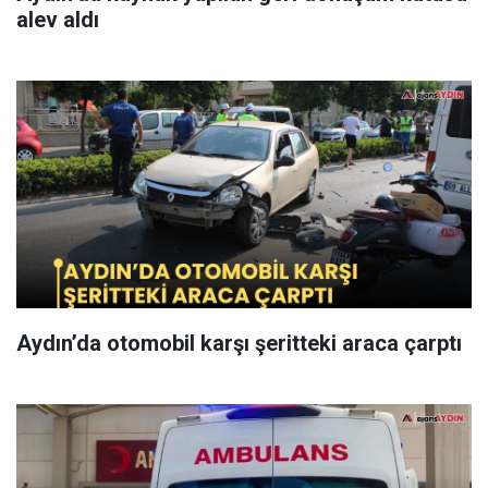
alev aldı
Aydın’da otomobil karşı şeritteki araca çarptı