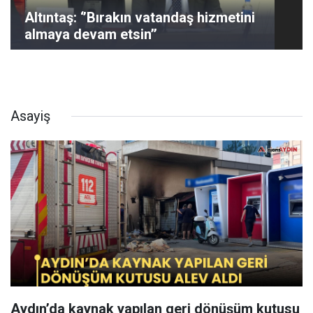
Altıntaş: ‘’Bırakın vatandaş hizmetini
almaya devam etsin’’
Asayiş
Aydın’da kaynak yapılan geri dönüşüm kutusu