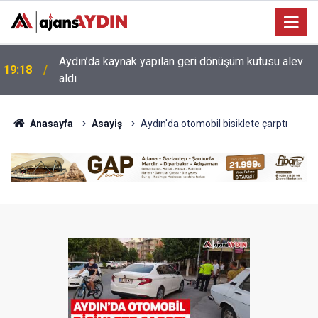
17:34
Aydın’da otomobil karşı şeritteki araca çarptı
Anasayfa
Asayiş
Aydın'da otomobil bisiklete çarptı