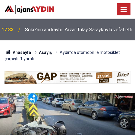
Nazilli'de motosiklet kazası: 16 yaşındaki Mustafa
i
17:23
vefat etti
Anasayfa
Asayiş
Aydın’da otomobil ile motosiklet
çarpıştı: 1 yaralı