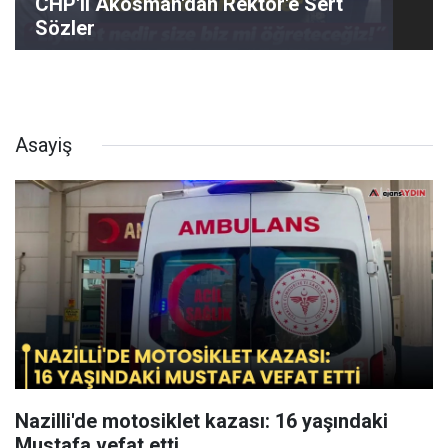
CHP'li Akosman'dan Rektör'e Sert
Sözler
Asayiş
Nazilli'de motosiklet kazası: 16 yaşındaki
Mustafa vefat etti