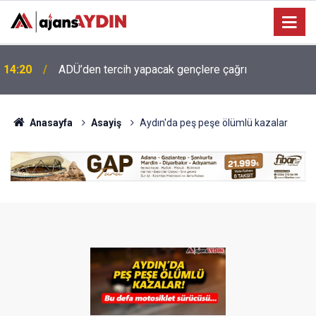
13:34
Koçarlı’ya 4,2 milyonluk içme suyu yatırımı
Anasayfa
Asayiş
Aydın'da peş peşe ölümlü kazalar