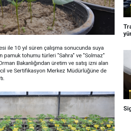
Tr
yü
esi ile 10 yıl süren çalışma sonucunda suya
an pamuk tohumu türleri "Sahra" ve "Solmaz"
e Orman Bakanlığından üretim ve satış izni alan
cil ve Sertifikasyon Merkez Müdürlüğüne de
ı.
Si