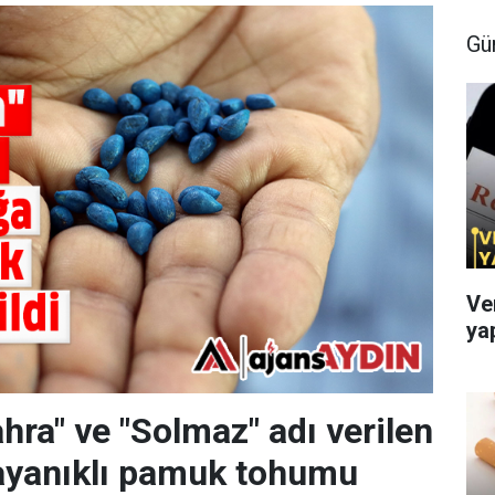
Gü
Ve
ya
hra" ve "Solmaz" adı verilen
ayanıklı pamuk tohumu