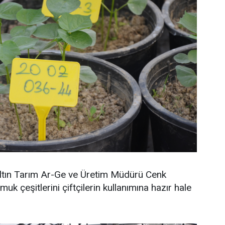
tın Tarım Ar-Ge ve Üretim Müdürü Cenk
muk çeşitlerini çiftçilerin kullanımına hazır hale