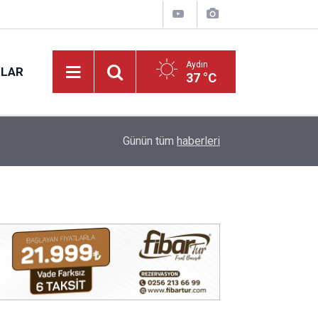
Aydın
NLAR
37 °C
17:12
Kuyucak'ta 5 dekar kestanelik yandı
Günün tüm
haberleri