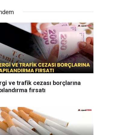
ndem
rgi ve trafik cezası borçlarına
pılandırma fırsatı