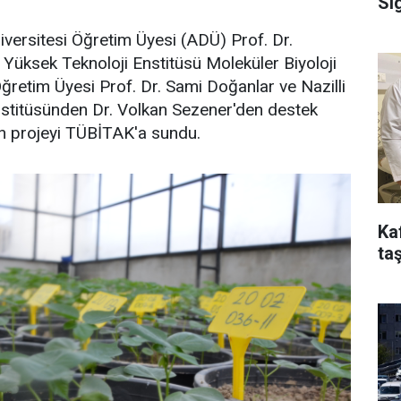
Si
ersitesi Öğretim Üyesi (ADÜ) Prof. Dr.
 Yüksek Teknoloji Enstitüsü Moleküler Biyoloji
retim Üyesi Prof. Dr. Sami Doğanlar ve Nazilli
titüsünden Dr. Volkan Sezener'den destek
an projeyi TÜBİTAK'a sundu.
Ka
taş