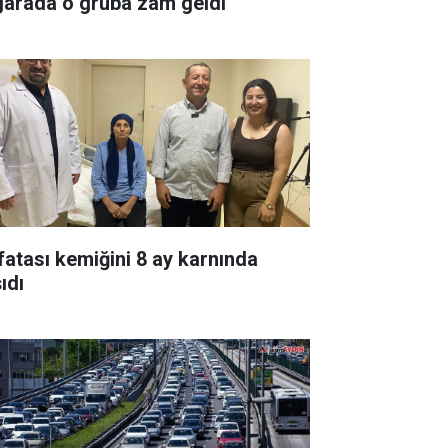
garada o gruba zam geldi
fatası kemiğini 8 ay karnında
ıdı