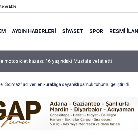
itene Ekle
EM
AYDIN HABERLERI
SIYASET
SPOR
RESMI İLA
'de motosiklet kazası: 16 yaşındaki Mustafa vefat etti
e "Solmaz" adı verilen kuraklığa dayanıklı pamuk tohumu geliştirildi