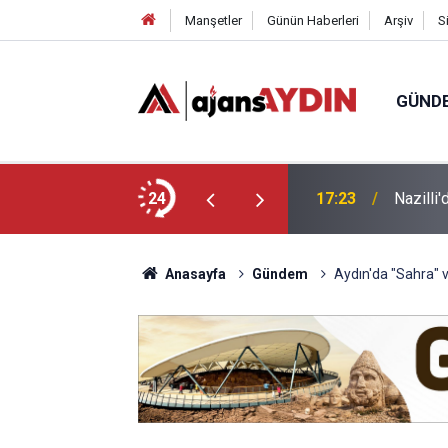
Manşetler
Günün Haberleri
Arşiv
S
GÜND
arayköylü vefat etti
24
17:23
Nazilli
Anasayfa
Gündem
Aydın'da "Sahra" v