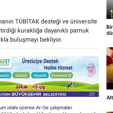
rmanın TÜBİTAK desteği ve üniversite
Bi
liştirdiği kuraklığa dayanıklı pamuk
dü
akla buluşmayı bekliyor.
Al
hum ıslahı üzerine Ar-Ge çalışmaları