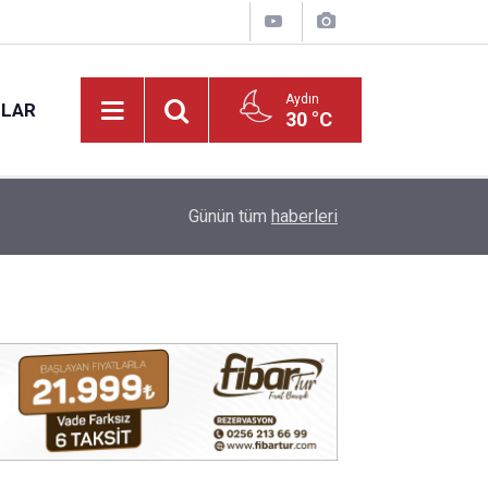
Aydın
NLAR
30 °C
17:31
Vali Varol, Adalet Bakan Yardımcısı Can Tuncay'ı 
Günün tüm
haberleri