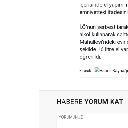
içerisinde el yapımı r
emniyetteki ifadesini
İ.Ö.'nün serbest bıra
alkol kullanarak sahte
Mahallesi'ndeki evi
şekilde 16 litre el yap
öğrenildi.
Kaynak:
HABERE
YORUM KAT