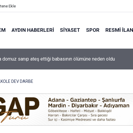
itene Ekle
EM
AYDIN HABERLERI
SIYASET
SPOR
RESMI İLA
a domuz sanıp ateş ettiği babasının ölümüne neden oldu
ti'nin Aydın kurucu yönetimi belli oldu
LKOLE DEV DARBE