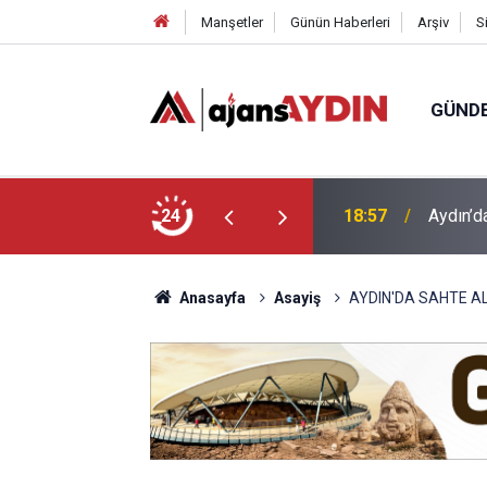
Manşetler
Günün Haberleri
Arşiv
S
GÜND
18:57
Aydın’d
24
18:13
Yeni Par
Anasayfa
Asayiş
AYDIN'DA SAHTE A