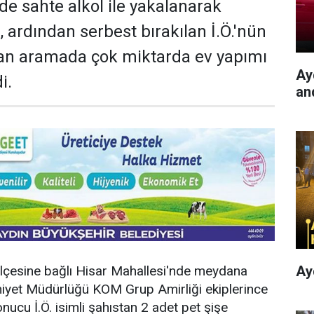
de sahte alkol ile yakalanarak
, ardından serbest bırakılan İ.Ö.'nün
lan aramada çok miktarda ev yapımı
Ayd
i.
an
Ay
 ilçesine bağlı Hisar Mahallesi'nde meydana
niyet Müdürlüğü KOM Grup Amirliği ekiplerince
nucu İ.Ö. isimli şahıstan 2 adet pet şişe