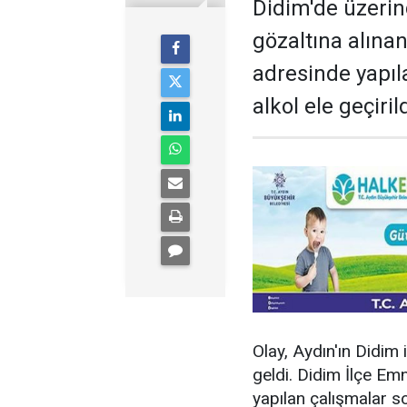
Didim'de üzerin
gözaltına alınan
adresinde yapı
alkol ele geçirild
Olay, Aydın'ın Didim
geldi.
Didim İlçe Em
yapılan çalışmalar so