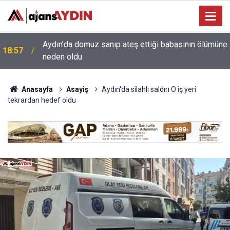
e
18:13
Yeni Parti'nin Aydın kurucu yönetimi belli oldu
Anasayfa
Asayiş
Aydın'da silahlı saldırı O iş yeri
tekrardan hedef oldu