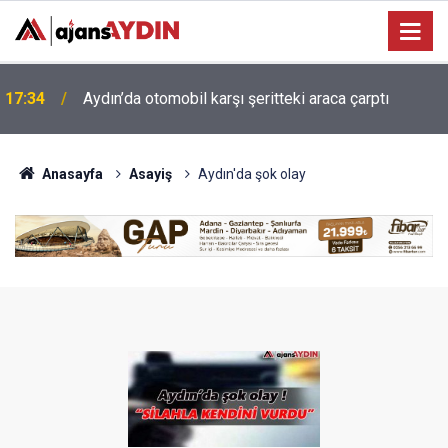
17:34
Aydın’da otomobil karşı şeritteki araca çarptı
Anasayfa
Asayiş
Aydın'da şok olay