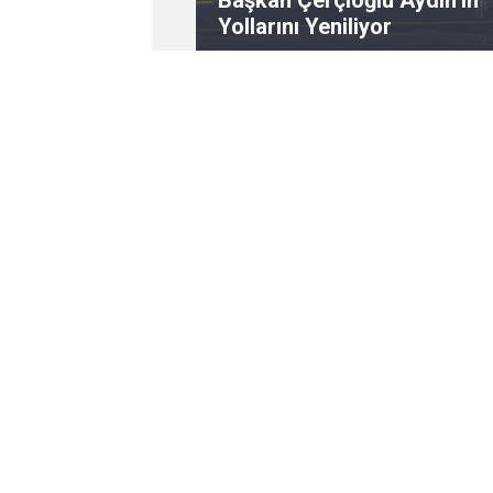
Başkan Çerçioğlu Aydın’ın
Yollarını Yeniliyor