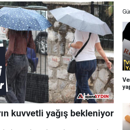
Gü
Ve
ya
ın kuvvetli yağış bekleniyor