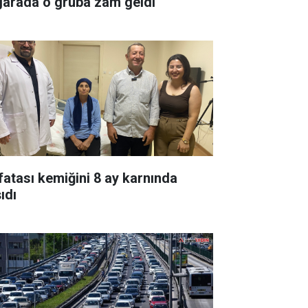
garada o gruba zam geldi
fatası kemiğini 8 ay karnında
ıdı