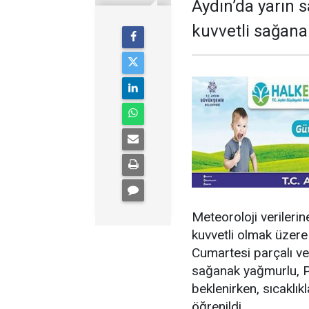
Aydın’da yarın s
kuvvetli sağana
Meteoroloji verilerin
kuvvetli olmak üzer
Cumartesi parçalı ve 
sağanak yağmurlu, Pa
beklenirken, sıcaklı
öğrenildi.