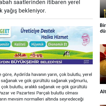
abah saatlerinden itibaren yerel
k yağış bekleniyor.
Bi
dü
e göre, Aydın’da havanın yarın, çok bulutlu, yerel
e sağanak ve gök gürültülü sağanak yağmurlu,
çok bulutlu, aralıklı sağanak ve gök gürültülü
Al
zar ve Pazartesi Parçalı bulutlu olması
kların mevsim normalleri altında seyredeceği