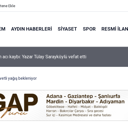
itene Ekle
EM
AYDIN HABERLERI
SIYASET
SPOR
RESMI İLA
 acı kaybı: Yazar Tülay Sarayköylü vefat etti
'de motosiklet kazası: 16 yaşındaki Mustafa vefat etti
vetli yağış bekleniyor