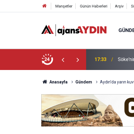
Manşetler
Günün Haberleri
Arşiv
S
GÜND
17:33
Söke'nin
24
17:23
Nazilli
Anasayfa
Gündem
Aydın’da yarın kuv