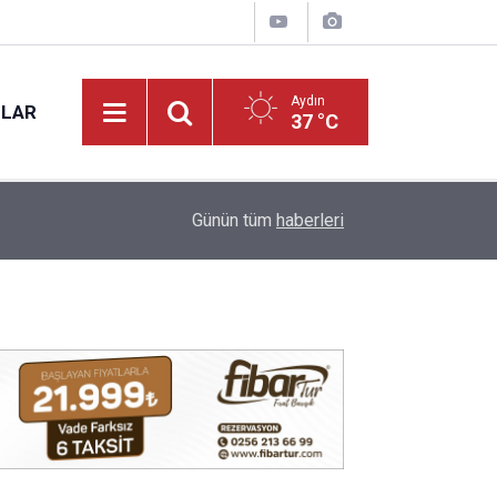
Aydın
NLAR
37 °C
17:12
Kuyucak'ta 5 dekar kestanelik yandı
Günün tüm
haberleri