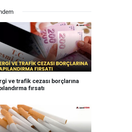
ndem
rgi ve trafik cezası borçlarına
pılandırma fırsatı