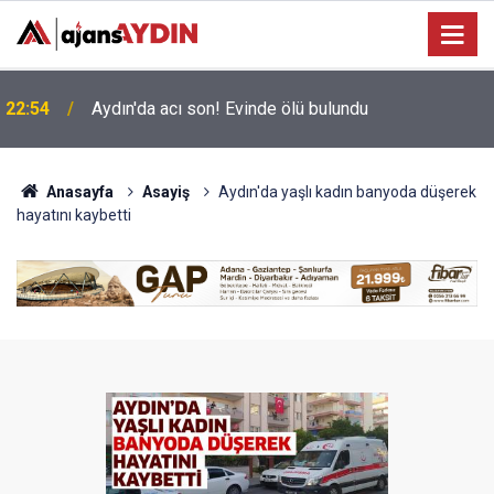
Büyükşehir’in Ağız ve Diş Sağlığı hizmeti
18:45
vatandaşla buluşuyor
Anasayfa
Asayiş
Aydın'da yaşlı kadın banyoda düşerek
hayatını kaybetti