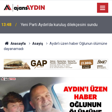
Bağarcık Göleti hayvancılığın su ihtiyacını
12:49
karşılayacak
Anasayfa
Asayiş
Aydın’ı üzen haber Oğlunun ölümüne
dayanamadı