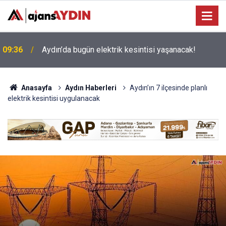
09:22
Nazilli’nin sevilen ismi Samet vefat etti
Anasayfa
Aydın Haberleri
Aydın’ın 7 ilçesinde planlı
elektrik kesintisi uygulanacak