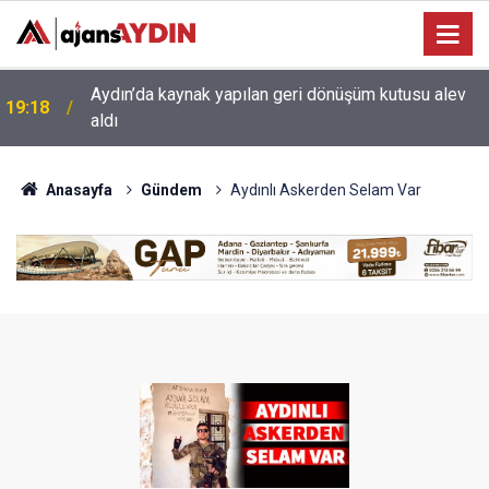
17:34
Aydın’da otomobil karşı şeritteki araca çarptı
Anasayfa
Gündem
Aydınlı Askerden Selam Var